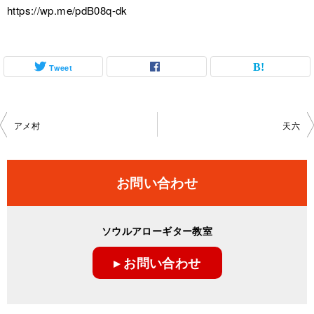
https://wp.me/pdB08q-dk
Tweet
投
アメ村
天六
稿
ナ
お問い合わせ
ビ
ゲ
ソウルアローギター教室
ー
▸ お問い合わせ
シ
ョ