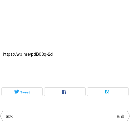
https://wp.me/pdB08q-2d
Tweet
投
菊水
新宿
稿