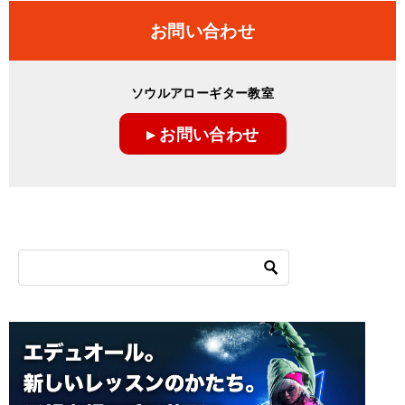
ナ
お問い合わせ
ビ
ゲ
ソウルアローギター教室
ー
▸ お問い合わせ
シ
ョ
ン