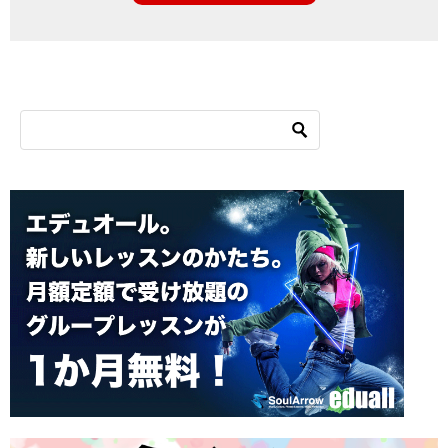
シ
ョ
ン