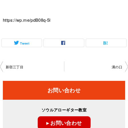
https://wp.me/pdB08q-5l
Tweet
投
新宿三丁目
溝の口
稿
ナ
お問い合わせ
ビ
ゲ
ソウルアローギター教室
ー
▸ お問い合わせ