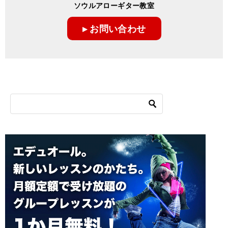
ゲ
ソウルアローギター教室
ー
▸ お問い合わせ
シ
ョ
ン