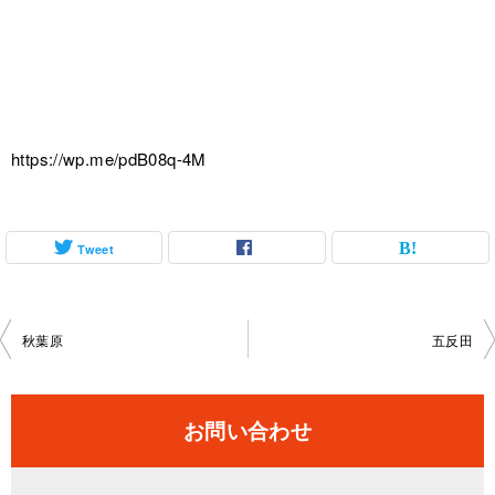
https://wp.me/pdB08q-4M
Tweet
投
秋葉原
五反田
稿
ナ
お問い合わせ
ビ