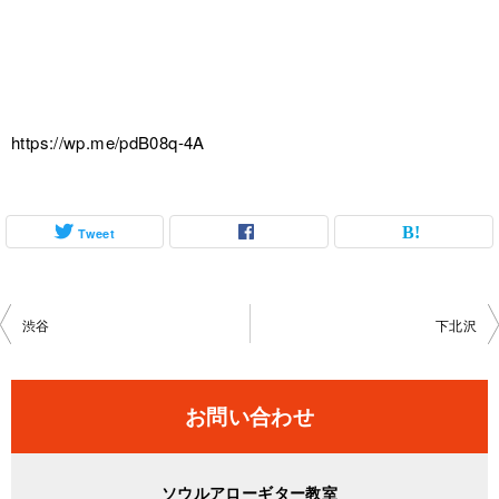
https://wp.me/pdB08q-4A
Tweet
投
渋谷
下北沢
稿
ナ
お問い合わせ
ビ
ゲ
ソウルアローギター教室