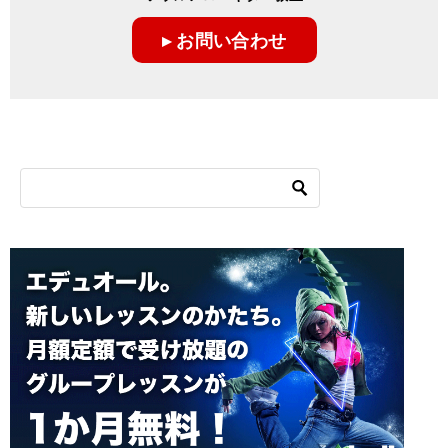
ー
▸ お問い合わせ
シ
ョ
ン