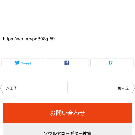
https://wp.me/pdB08q-59
Tweet
投
八王子
梅ヶ丘
稿
ナ
お問い合わせ
ビ
ゲ
ソウルアローギター教室