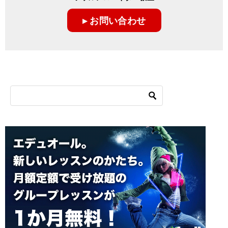
ー
▸ お問い合わせ
シ
ョ
ン