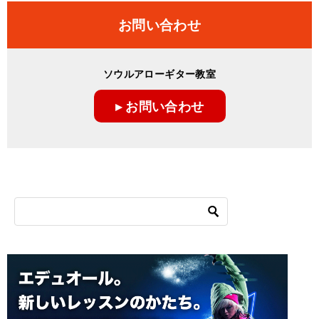
ナ
お問い合わせ
ビ
ゲ
ソウルアローギター教室
ー
▸ お問い合わせ
シ
ョ
ン