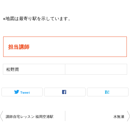
※地図は最寄り駅を示しています。
担当講師
松野潤
Tweet
投
講師自宅レッスン 福岡空港駅
水無瀬
稿