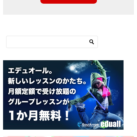
シ
ョ
ン