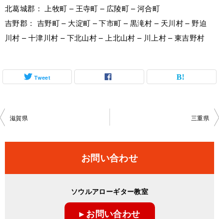
北葛城郡： 上牧町 – 王寺町 – 広陵町 – 河合町
吉野郡： 吉野町 – 大淀町 – 下市町 – 黒滝村 – 天川村 – 野迫
川村 – 十津川村 – 下北山村 – 上北山村 – 川上村 – 東吉野村
Tweet
投
滋賀県
三重県
稿
ナ
お問い合わせ
ビ
ゲ
ソウルアローギター教室
ー
▸ お問い合わせ