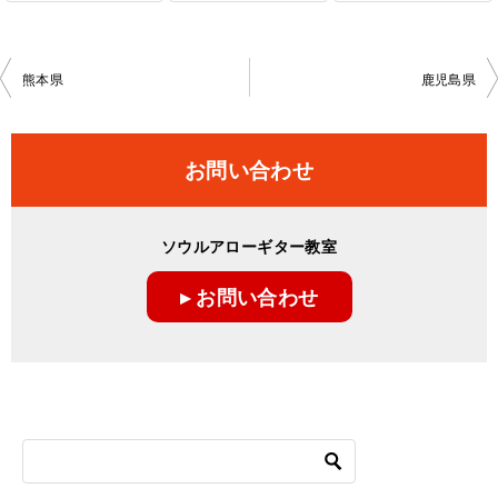
投
熊本県
鹿児島県
稿
ナ
お問い合わせ
ビ
ゲ
ソウルアローギター教室
ー
▸ お問い合わせ
シ
ョ
ン