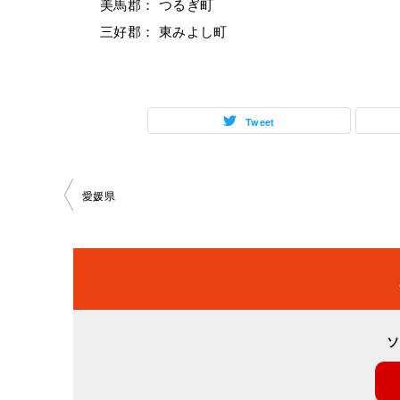
美馬郡： つるぎ町
三好郡： 東みよし町
Tweet
投
愛媛県
稿
ナ
ビ
ソ
ゲ
ー