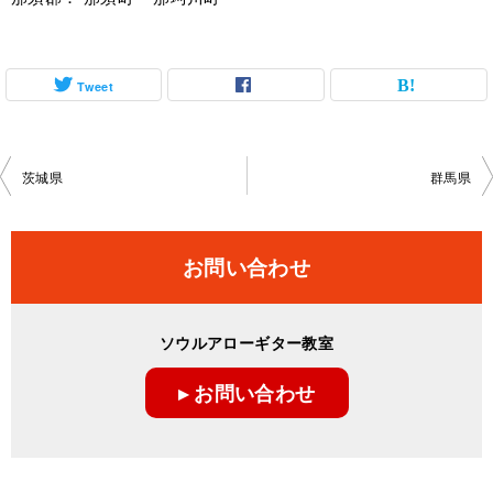
Tweet
投
茨城県
群馬県
稿
ナ
お問い合わせ
ビ
ゲ
ソウルアローギター教室
ー
▸ お問い合わせ
シ
ョ