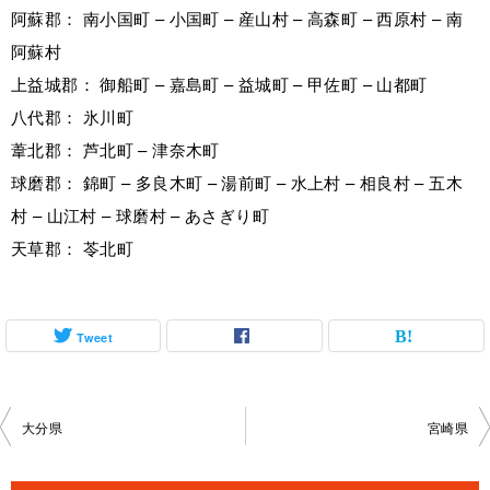
阿蘇郡： 南小国町 – 小国町 – 産山村 – 高森町 – 西原村 – 南
阿蘇村
上益城郡： 御船町 – 嘉島町 – 益城町 – 甲佐町 – 山都町
八代郡： 氷川町
葦北郡： 芦北町 – 津奈木町
球磨郡： 錦町 – 多良木町 – 湯前町 – 水上村 – 相良村 – 五木
村 – 山江村 – 球磨村 – あさぎり町
天草郡： 苓北町
Tweet
投
大分県
宮崎県
稿