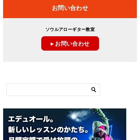
ナ
お問い合わせ
ビ
ゲ
ソウルアローギター教室
ー
▸ お問い合わせ
シ
ョ
ン