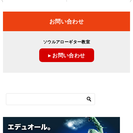
稿
ナ
お問い合わせ
ビ
ゲ
ソウルアローギター教室
ー
▸ お問い合わせ
シ
ョ
ン