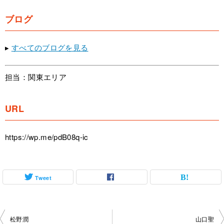
ブログ
▸
すべてのブログを見る
担当：関東エリア
URL
https://wp.me/pdB08q-ic
Tweet
投
松野潤
山口聖